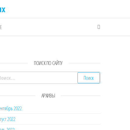
ях
Е
ПОИСК ПО САЙТУ
айти:
АРХИВЫ
нтябрь 2022
густ 2022
юль 2022