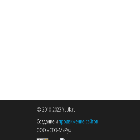
© 2010-2023 YuUk.ru
Создание и
продвижение сайтов
ООО «СЕО-МиРу».