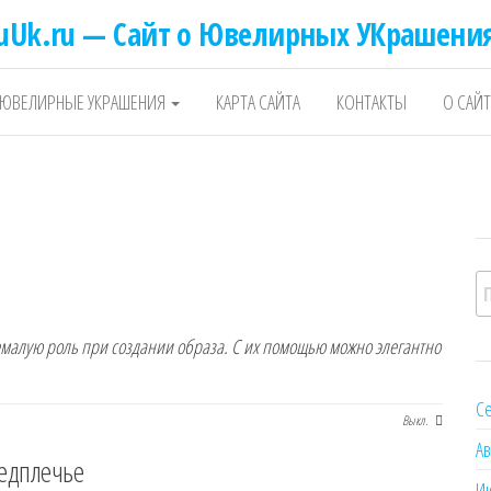
uUk.ru — Сайт о Ювелирных УКрашени
ЮВЕЛИРНЫЕ УКРАШЕНИЯ
КАРТА САЙТА
КОНТАКТЫ
О САЙТ
Н
алую роль при создании образа. С их помощью можно элегантно
Се
Выкл.
Ав
едплечье
И