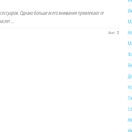
И
сессуаров. Однако больше всего внимания привлекают те
раслет …
М
Ап
Выкл.
Ма
Ф
Ян
Де
Но
Ок
Се
Ав
И